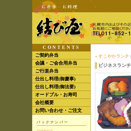
CONTENTS
ご契約弁当
« すこやかランチ
会議・ご会合用弁当
ビジネスランチ
ご行楽弁当
仕出し料理(御慶事)
仕出し料理(御法要)
オードブル・お寿司
会社概要
お問い合わせ・ご注文
バックナンバー
2025年01月